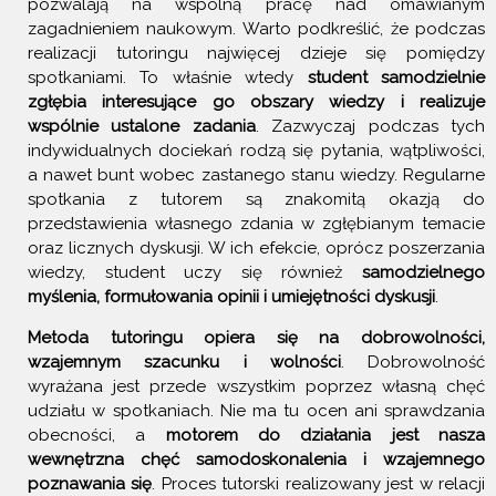
pozwalają na wspólną pracę nad omawianym
zagadnieniem naukowym. Warto podkreślić, że podczas
realizacji tutoringu najwięcej dzieje się pomiędzy
spotkaniami. To właśnie wtedy
student samodzielnie
zgłębia interesujące go obszary wiedzy i realizuje
wspólnie ustalone zadania
. Zazwyczaj podczas tych
indywidualnych dociekań rodzą się pytania, wątpliwości,
a nawet bunt wobec zastanego stanu wiedzy. Regularne
spotkania z tutorem są znakomitą okazją do
przedstawienia własnego zdania w zgłębianym temacie
oraz licznych dyskusji. W ich efekcie, oprócz poszerzania
wiedzy, student uczy się również
samodzielnego
myślenia, formułowania opinii i umiejętności dyskusji
.
Metoda tutoringu opiera się na dobrowolności,
wzajemnym szacunku i wolności
. Dobrowolność
wyrażana jest przede wszystkim poprzez własną chęć
udziału w spotkaniach. Nie ma tu ocen ani sprawdzania
obecności, a
motorem do działania jest nasza
wewnętrzna chęć samodoskonalenia i wzajemnego
poznawania się
. Proces tutorski realizowany jest w relacji