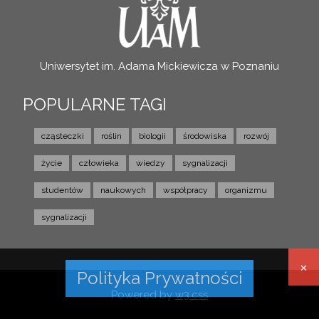
Uniwersytet im. Adama Mickiewicza w Poznaniu
POPULARNE TAGI
cząsteczki
roślin
biologii
środowiska
rozwój
życie
człowieka
wiedzy
sygnalizacji
studentów
naukowych
współpracy
organizmu
sygnalizacji
×
Polityka Prywatności
Powered by
w3.css