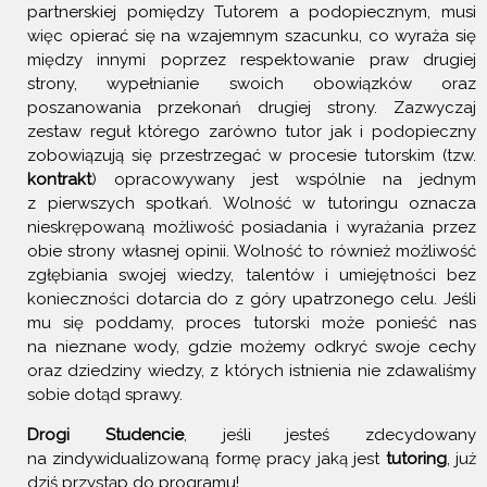
partnerskiej pomiędzy Tutorem a podopiecznym, musi
więc opierać się na wzajemnym szacunku, co wyraża się
między innymi poprzez respektowanie praw drugiej
strony, wypełnianie swoich obowiązków oraz
poszanowania przekonań drugiej strony. Zazwyczaj
zestaw reguł którego zarówno tutor jak i podopieczny
zobowiązują się przestrzegać w procesie tutorskim (tzw.
kontrakt
) opracowywany jest wspólnie na jednym
z pierwszych spotkań. Wolność w tutoringu oznacza
nieskrępowaną możliwość posiadania i wyrażania przez
obie strony własnej opinii. Wolność to również możliwość
zgłębiania swojej wiedzy, talentów i umiejętności bez
konieczności dotarcia do z góry upatrzonego celu. Jeśli
mu się poddamy, proces tutorski może ponieść nas
na nieznane wody, gdzie możemy odkryć swoje cechy
oraz dziedziny wiedzy, z których istnienia nie zdawaliśmy
sobie dotąd sprawy.
Drogi Studencie
, jeśli jesteś zdecydowany
na zindywidualizowaną formę pracy jaką jest
tutoring
, już
dziś przystąp do programu!