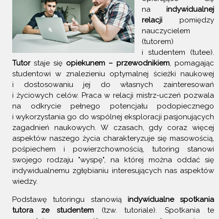
na
indywidualnej
relacji
pomiędzy
nauczycielem
(tutorem)
i studentem (tutee).
Tutor
staje się
opiekunem – przewodnikiem
, pomagając
studentowi w znalezieniu optymalnej ścieżki naukowej
i dostosowaniu jej do własnych zainteresowań
i życiowych celów. Praca w relacji mistrz-uczeń pozwala
na odkrycie pełnego potencjału podopiecznego
i wykorzystania go do wspólnej eksploracji pasjonujących
zagadnień naukowych. W czasach, gdy coraz więcej
aspektów naszego życia charakteryzuje się masowością,
pośpiechem i powierzchownością, tutoring stanowi
swojego rodzaju "wyspę", na której można oddać się
indywidualnemu zgłębianiu interesujących nas aspektów
wiedzy.
Podstawę tutoringu stanowią
indywidualne spotkania
tutora ze studentem
(tzw. tutoriale). Spotkania te