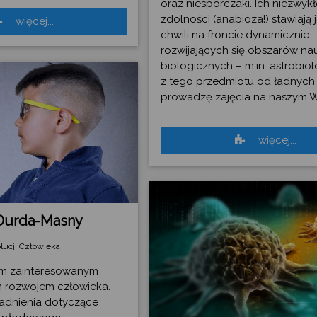
oraz niesporczaki. Ich niezwykł
zdolności (anabioza!) stawiają j
więcej...
chwili na froncie dynamicznie
rozwijających się obszarów na
biologicznych – m.in. astrobiolo
z tego przedmiotu od ładnych k
prowadzę zajęcia na naszym W
więcej...
Durda-Masny
wolucji Człowieka
em zainteresowanym
m rozwojem człowieka.
agadnienia dotyczące