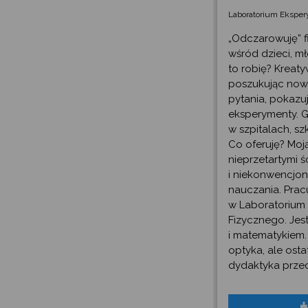
Laboratorium Ekspe
„Odczarowuję” fi
wśród dzieci, mł
to robię? Kreat
poszukując now
pytania, pokazu
eksperymenty. G
w szpitalach, sz
Co oferuję? Moj
nieprzetartymi 
i niekonwencjon
nauczania. Prac
w Laboratorium
Fizycznego. Jes
i matematykiem. 
optyka, ale osta
dydaktyka prze