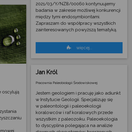
2021/03/Y/NZ8/00060 kontynuujemy
badania w zakresie możliwej konkurencji
między tymi endosymbiontami.
Zapraszam do współpracy wszystkich
zainteresowanych powyższą tematyką.
więcej...
Jan Król
Pracownia Paleobiologii Środowiskowej
 oscylują
Jestem geologiem i pracuję jako adiunkt
w Instytucie Geologii. Specjalizuję się
w paleontologii i paleoekologii
zystania
koralowców i raf koralowych przede
zyszczaniu
wszystkim z paleozoiku. Paleoekologia
to dyscyplina polegająca na analizie
iomowej
dawnych ekosystemów, tworzonych