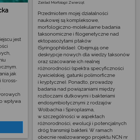
Zakład Morfologii Zwierząt
cka
Przedmiotem mojej działalności
naukowej są kompleksowe,
morfologiczno-molekularne badania
taksonomiczne i filogenetyczne nad
ejscu jest
ektopasożytami ptaków
ości
(Syringophilidae). Obejmują one
ych,
deskrypcje nowych dla wiedzy taksonów
niu
oraz szacowanie ich realnej
tycznym.
różnorodności (spektra specyficzności
ania jak
żywicielskiej, gatunki polimorficzne
 (cross-
i kryptyczne). Ponadto, prowadzę
a
badania nad powiązaniami między
worowych
roztoczami dutkowymi i bakteriami
ko wpływa
endosymbiotycznymi z rodzajów
Wolbachia i Spiroplasma,
w szczególności w aspektach
różnorodności, ewolucji i potencjalnych
dróg transmisji bakterii. W ramach
obecnie realizowanego projektu NCN nr