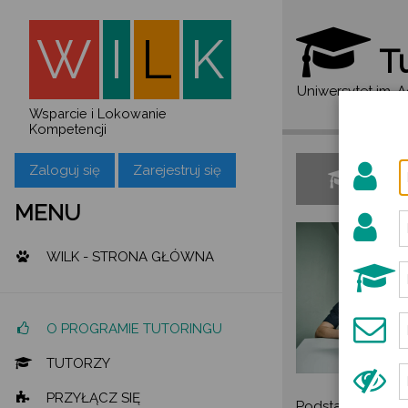
W
I
L
K
Tu
Uniwersytet im. 
Wsparcie i Lokowanie
Kompetencji
Zaloguj się
Zarejestruj się
Czy
MENU
WILK - STRONA GŁÓWNA
O PROGRAMIE TUTORINGU
TUTORZY
PRZYŁĄCZ SIĘ
Podstawę tutori