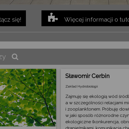
łącz się!
Więcej informacji o tut
zy
Sławomir Cerbin
Zakład Hydrobiologii
Zajmuję się ekologią wód śród
a w szczególności relacjami mi
i zooplanktonem. Próbuję dowi
w jaki sposób różnorodne czyn
ekologiczne (konkurencja, ob
drapieżnikami, komunikacja ch