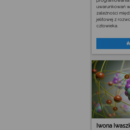
programowania
uwarunkowań wzr
zależności międ
jelitowej z roz
człowieka.
Iwona Iwasz