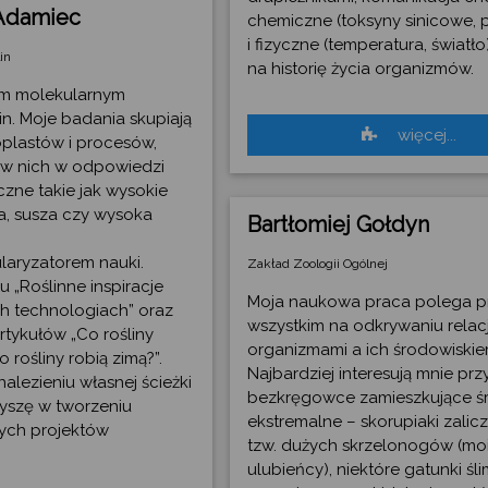
 Adamiec
chemiczne (toksyny sinicowe, 
i fizyczne (temperatura, światł
in
na historię życia organizmów.
em molekularnym
lin. Moje badania skupiają
więcej...
oplastów i procesów,
 w nich w odpowiedzi
czne takie jak wysokie
ła, susza czy wysoka
Bartłomiej Gołdyn
laryzatorem nauki.
Zakład Zoologii Ogólnej
 „Roślinne inspiracje
Moja naukowa praca polega p
 technologiach” oraz
wszystkim na odkrywaniu relac
tykułów „Co rośliny
organizmami a ich środowiskie
o rośliny robią zimą?”.
Najbardziej interesują mnie prz
ezieniu własnej ścieżki
bezkręgowce zamieszkujące ś
yszę w tworzeniu
ekstremalne – skorupiaki zalic
snych projektów
tzw. dużych skrzelonogów (mo
ulubieńcy), niektóre gatunki ś