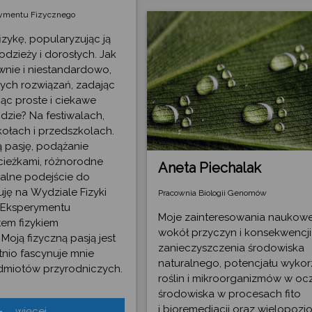
rymentu Fizycznego
zykę, popularyzując ją
odzieży i dorosłych. Jak
ywnie i niestandardowo,
ych rozwiązań, zadając
jąc proste i ciekawe
dzie? Na festiwalach,
kołach i przedszkolach.
ą pasję, podążanie
ścieżkami, różnorodne
Aneta Piechalak
alne podejście do
uję na Wydziale Fizyki
Pracownia Biologii Genomów
 Eksperymentu
Moje zainteresowania naukowe
tem fizykiem
wokół przyczyn i konsekwencji
Moją fizyczną pasją jest
zanieczyszczenia środowiska
tnio fascynuje mnie
naturalnego, potencjału wykor
dmiotów przyrodniczych.
roślin i mikroorganizmów w oc
środowiska w procesach fito
i bioremediacji oraz wielopoz
więcej...