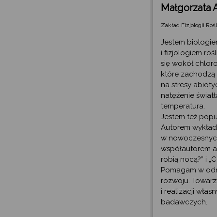
Małgorzata
Zakład Fizjologii Rośl
Jestem biologi
i fizjologiem roś
się wokół chlor
które zachodzą
na stresy abioty
natężenie świat
temperatura.
Jestem też popu
Autorem wykładu
w nowoczesnych
współautorem ar
robią nocą?” i „C
Pomagam w odnal
rozwoju. Towarz
i realizacji wła
badawczych.