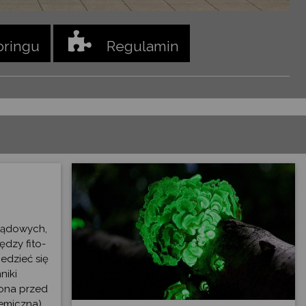
oringu
Regulamin
lądowych,
ędzy fito-
edzieć się
niki
rona przed
emiczna),