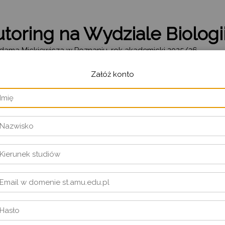
toring na Wydziale Biologi
Adama Mickiewicza w Poznaniu, rok akademicki 2025/26
Załóż konto
m jest Tutoring?
Tutoring to wsparcie w rozwoju opierające
i studentem (tutee).
Tutor
staje się
opieku
optymalnej ścieżki naukowej i dostosowa
w relacji mistrz-uczeń pozwala na odkry
wspólnej eksploracji pasjonujących za
naszego życia charakteryzuje się masow
swojego rodzaju "wyspę", na której możn
aspektów wiedzy.
ngu stanowią
indywidualne spotkania tutora ze studentem
(tz