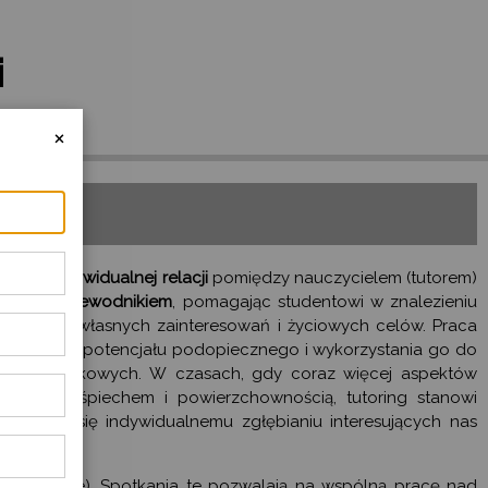
i
×
 się na
indywidualnej relacji
pomiędzy nauczycielem (tutorem)
nem – przewodnikiem
, pomagając studentowi w znalezieniu
niu jej do własnych zainteresowań i życiowych celów. Praca
cie pełnego potencjału podopiecznego i wykorzystania go do
gadnień naukowych. W czasach, gdy coraz więcej aspektów
ością, pośpiechem i powierzchownością, tutoring stanowi
a oddać się indywidualnemu zgłębianiu interesujących nas
w. tutoriale). Spotkania te pozwalają na wspólną pracę nad