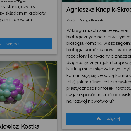
 płodowego,
astania, czy też
Agnieszka Knopik-Skro
zy składem mikrobioty
wojem i zdrowiem
Zakład Biologii Komórki
W kręgu moich zainteresowań
biologicznych na pierwszym mi
biologia komórki, w szczególn
więcej...
biologia komórek nowotworow
receptory i antygeny o znacze
diagnostycznym, jak i terapeu
Nurtują mnie między innymi pyt
komunikują się ze sobą komórki
talk), jak możliwa jest niezwykł
plastyczność komórek nowot
i w jaki sposób mikrośrodowis
na rozwój nowotworu?
więcej...
kiewicz-Kostka