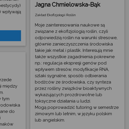
Jagna Chmielowska-Bąk
pestycydy)
o) wpływają
Zakład Ekofizjologii Roślin
Moje zainteresowania naukowe są
związane z ekofizjologią roślin, czyli
odpowiedzią roślin na warunki stresowe,
głównie zanieczyszczenia środowiska
takie jak metal i plastik. Interesują mnie
także wszystkie zagadnienia pokrewne
np.: regulacja ekspresji genów pod
wpływem stresów, modyfikacje RNA,
szlaki sygnalne, sposób odbierania
rzede
bodźców ze środowiska, czy synteza
ji między
przez rośliny związków bioaktywnych
m.
wykazujących prozdrowotne lub
y tym
toksyczne działania u ludzi.
rodowiska
Mogą poprowadzić tutoring w semestrze
zane do
zimowym lub letnim, w języku polskim
i
lub angielskim.
limaków